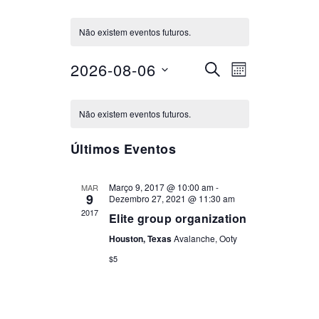
Não existem eventos futuros.
2026-08-06
NAVEGA
NAVEGA
Selecione
PESQUISAR
MÊS
DE
a
CALENDÁRIO
DE
VISUALI
data.
Não existem eventos futuros.
DE
DE
PESQUI
EVENTO
Últimos Eventos
EVENTOS
E
Março 9, 2017 @ 10:00 am
-
MAR
9
Dezembro 27, 2021 @ 11:30 am
VISUAL
2017
Elite group organization
DE
Houston, Texas
Avalanche, Ooty
$5
EVENTO