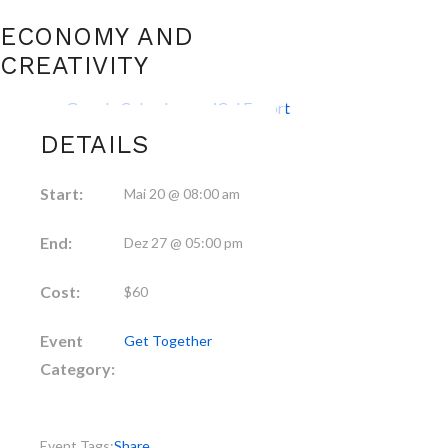
ECONOMY AND
CREATIVITY
+ Google Calendar
+ iCal Export
DETAILS
Start:
Mai 20 @ 08:00 am
End:
Dez 27 @ 05:00 pm
Cost:
$60
Event
Get Together
Category:
Event Tags:
Share