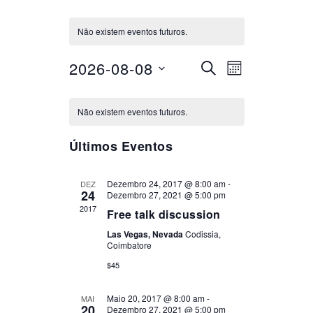
Não existem eventos futuros.
2026-08-08
NAVEGA
NAVEGA
Selecione
PESQUISAR
MÊS
DE
a
CALENDÁRIO
DE
VISUALI
data.
Não existem eventos futuros.
DE
DE
PESQUI
EVENTO
Últimos Eventos
EVENTOS
E
Dezembro 24, 2017 @ 8:00 am
-
DEZ
24
Dezembro 27, 2021 @ 5:00 pm
VISUAL
2017
Free talk discussion
DE
Las Vegas, Nevada
Codissia,
Coimbatore
EVENTO
$45
Maio 20, 2017 @ 8:00 am
-
MAI
20
Dezembro 27, 2021 @ 5:00 pm